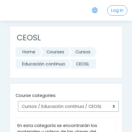
Skip to main content
Log in
CEOSL
Home
Courses
Cursos
Educación continua
CEOSL
Course categories:
En esta categoría se encontrarán los
materiales y videos de las clases del